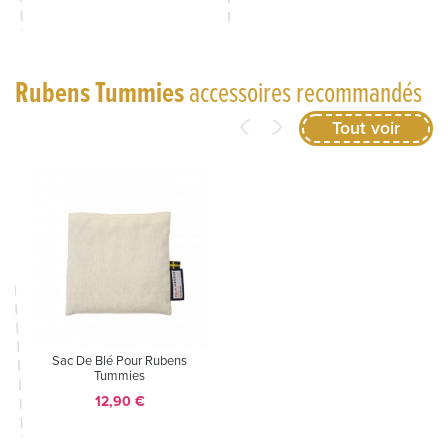
Rubens Tummies
accessoires recommandés
Tout voir
Sac De Blé Pour Rubens
Tummies
Prix
12,90 €