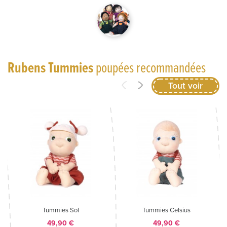
Rubens Tummies
poupées recommandées
Tout voir
Tummies Sol
Tummies Celsius
Prix
Prix
49,90 €
49,90 €