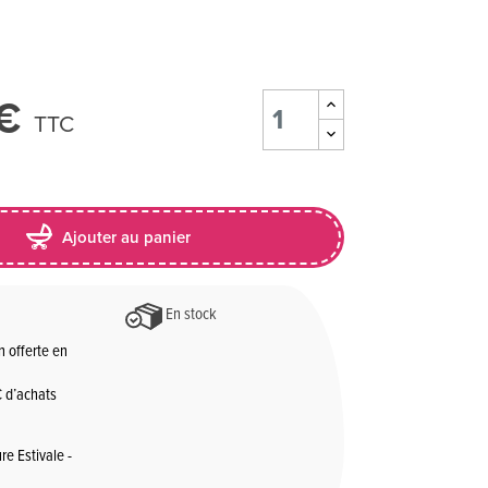
 €
TTC
Ajouter au panier
En stock
n offerte en
 d’achats
re Estivale -