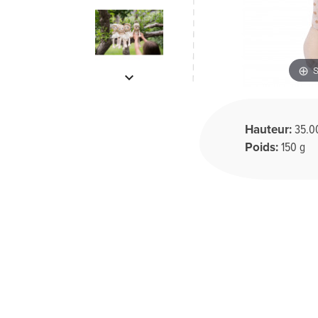
S
keyboard_arrow_down
Hauteur:
35.0
Poids:
150 g