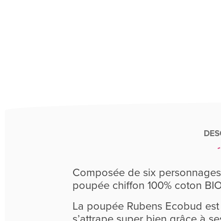
DES
Composée de six personnages sy
poupée chiffon 100% coton BIO
La poupée Rubens Ecobud est 
s’attrape super bien grâce à se