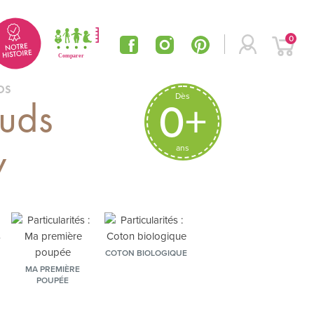
0
DS
Dès
uds
0+
y
ans
COTON BIOLOGIQUE
MA PREMIÈRE
POUPÉE