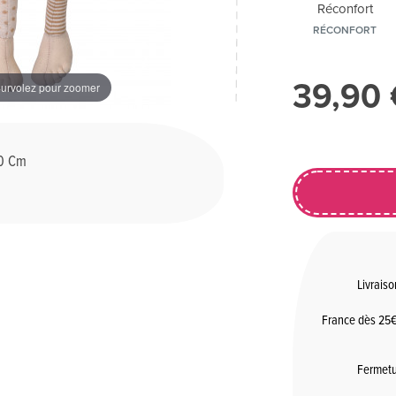
RÉCONFORT
39,90
urvolez pour zoomer
0 Cm
Livraiso
France dès 25€
Fermetu