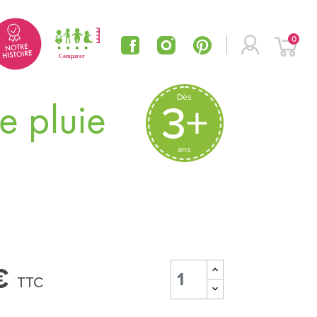
0
Dès
e pluie
3+
ans
€
TTC