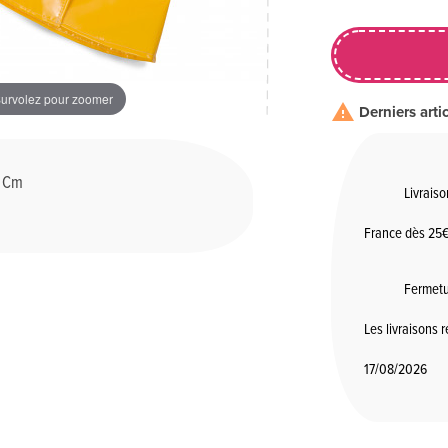
urvolez pour zoomer

Derniers arti
 Cm
Livraiso
France dès 25€
Fermetu
Les livraisons 
17/08/2026