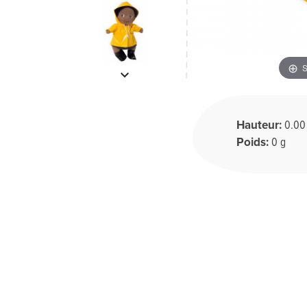
S
keyboard_arrow_down
Hauteur:
0.00
Poids:
0 g