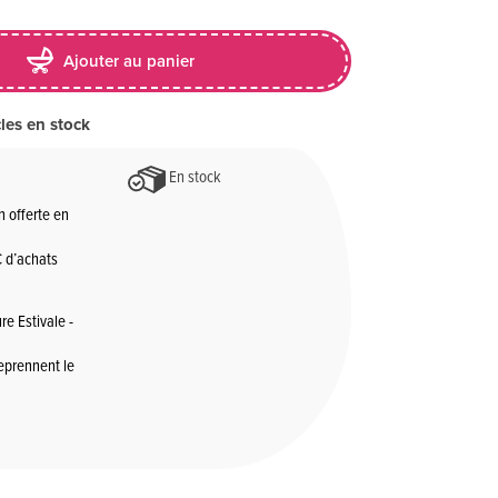
Ajouter au panier
cles en stock
En stock
n offerte en
 d’achats
re Estivale -
reprennent le