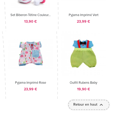
Set Biberon-Tétine Couleur...
Pyjama Imprimé Vert
Prix
Prix
13,90 €
23,99 €
Pyjama Imprimé Rose
Outfit Rubens Baby
Prix
Prix
23,99 €
19,90 €

Retour en haut